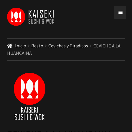
Ir
Ir
a
a
la
la
navegación
página
Inicio
Resto
Ceviches y Tiraditos
CEVICHE A LA
HUANCAINA
INICIO
MENU
COBERTURA