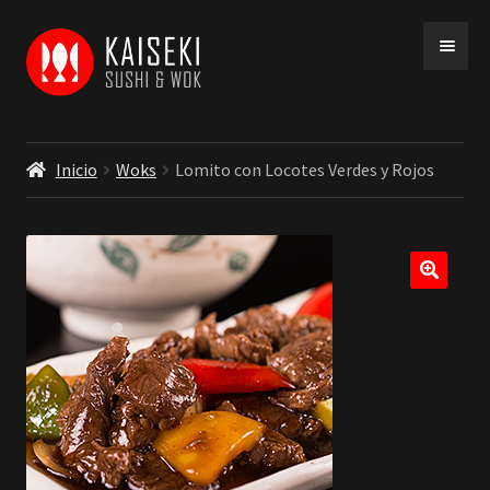
Ir
Ir
a
a
la
la
navegación
página
Inicio
Woks
Lomito con Locotes Verdes y Rojos
INICIO
MENU
COBERTURA