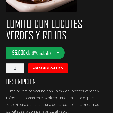
NOSOTROS
LOMITO CON LOCOTES
CONTACTOS
VERDES Y ROJOS
95.000
₲
(IVA incluido)
Lomito
AGREGAR AL CARRITO
con
Locotes
DESCRIPCIÓN
Verdes
El mejor lomito vacuno con un mix de locotes verdes y
y
rojos se fusionan en el wok con nuestra salsa especial
Rojos
Kaiseki para dar lugar a una de las combinanciones más
cantidad
solicitadas, acompaña arroz al vapor.