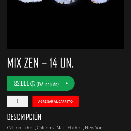
NOSOTROS
CONTACTOS
MIX ZEN – 14 UN.
82.000
₲
(IVA incluido)
Mix
AGREGAR AL CARRITO
Zen
-
DESCRIPCIÓN
14
California Roll, California Maki, Ebi Roll, New York
Un.