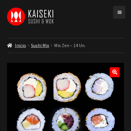
Ir
Ir
a
a
la
la
navegación
página
Inicio
Sushi Mix
Mix Zen – 14 Un.
INICIO
MENU
COBERTURA