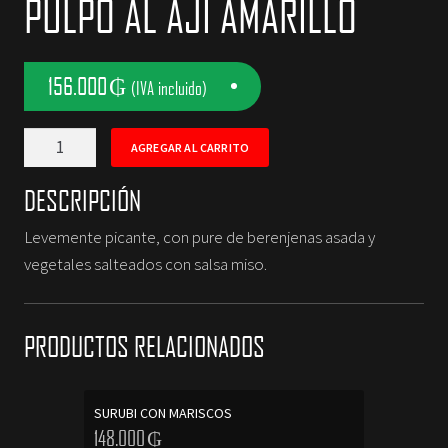
PULPO AL AJI AMARILLO
NOSOTROS
156.000
₲
CONTACTOS
(IVA incluido)
PULPO
AGREGAR AL CARRITO
AL
AJI
DESCRIPCIÓN
AMARILLO
Levemente picante, con pure de berenjenas asada y
cantidad
vegetales salteados con salsa miso.
PRODUCTOS RELACIONADOS
SURUBI CON MARISCOS
148.000
₲