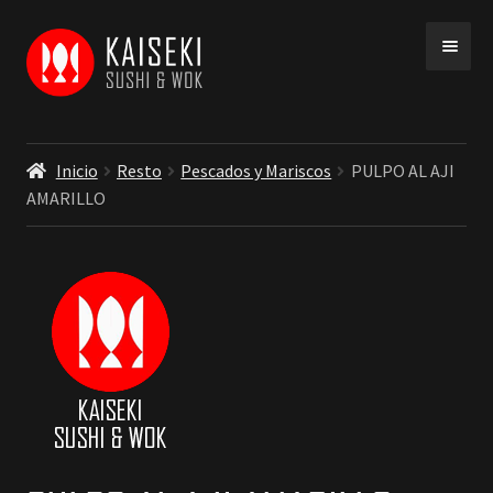
Ir
Ir
a
a
la
la
navegación
página
Inicio
Resto
Pescados y Mariscos
PULPO AL AJI
AMARILLO
INICIO
MENU
COBERTURA