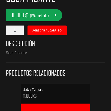
NOSOTROS
10.000
₲
(IVA incluido)
CONTACTOS
Soja
AGREGAR AL CARRITO
Picante
cantidad
DESCRIPCIÓN
Soja Picante
PRODUCTOS RELACIONADOS
Salsa Teriyaki
11.000
₲