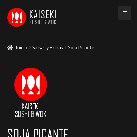
Ir
Ir
a
a
la
la
navegación
página
Inicio
Salsas y Extras
Soja Picante
INICIO
MENU
SOJA PICANTE
COBERTURA