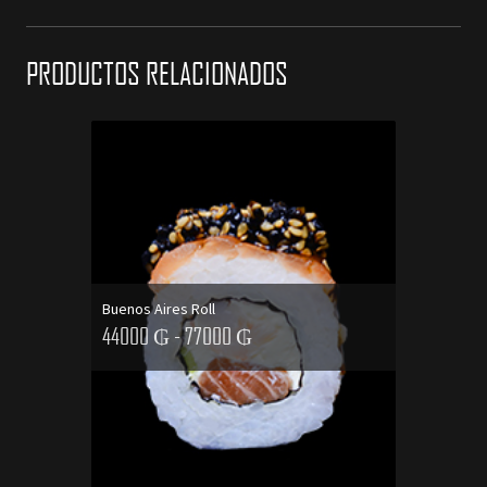
PRODUCTOS RELACIONADOS
This
product
has
multiple
variants.
The
options
Buenos Aires Roll
44000 ₲ - 77000 ₲
may
be
chosen
on
SELECCIONAR OPCIONES
the
product