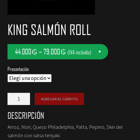
NOSOTROS
KING SALMÓN ROLL
CONTACTOS
44.000
₲
–
79.000
₲
(IVA incluido)
Presentación
King
AGREGAR AL CARRITO
Salmón
Roll
DESCRIPCIÓN
cantidad
Arroz, Nori, Queso Philadelphia, Palta, Pepino, Skin del
salmón con salsa teriyaki.