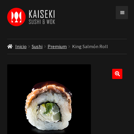
Ir
Ir
a
a
la
la
navegación
página
Inicio
Sushi
Premium
King Salmón Roll
INICIO
MENU
COBERTURA