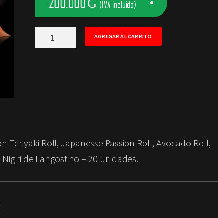
200.000
₲
(IVA incluido)
Mix
AGREGAR AL CARRITO
Kaiseki
-
20
Un.
cantidad
n Teriyaki Roll, Japanesse Passion Roll, Avocado Roll,
 Nigiri de Langostino – 20 unidades.
S