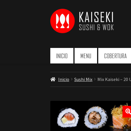
Ir
Ir
a
a
la
la
navegación
página
INICIO
MENU
COBERTURA
Inicio
Sushi Mix
Mix Kaiseki – 20 