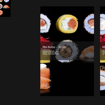
Mix Nobu – 20 Un.
M
182.000
₲
3
AGREGAR AL CARRITO