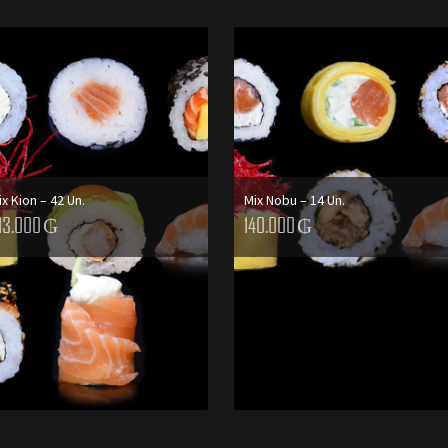
ix Kion – 42 Un.
Mix Nobu – 14 Un.
13.000
₲
140.000
₲
AGREGAR AL CARRITO
AGREGAR AL CARRITO