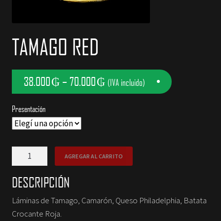
NOSOTROS
TAMAGO RED
CONTACTOS
38.000
₲
–
70.000
₲
(IVA incluido)
Presentación
Tamago
AGREGAR AL CARRITO
Red
cantidad
DESCRIPCIÓN
Láminas de Tamago, Camarón, Queso Philadelphia, Batata
Crocante Roja.