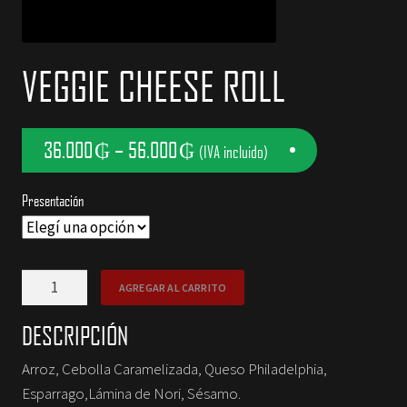
NOSOTROS
VEGGIE CHEESE ROLL
CONTACTOS
36.000
₲
–
56.000
₲
(IVA incluido)
Presentación
Veggie
AGREGAR AL CARRITO
Cheese
Roll
DESCRIPCIÓN
cantidad
Arroz, Cebolla Caramelizada, Queso Philadelphia,
Esparrago,Lámina de Nori, Sésamo.