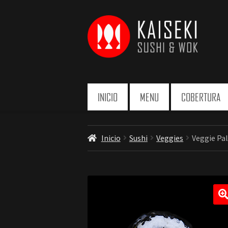
Ir
Ir
a
a
la
la
navegación
página
INICIO
MENU
COBERTURA
Inicio
Sushi
Veggies
Veggie Pa