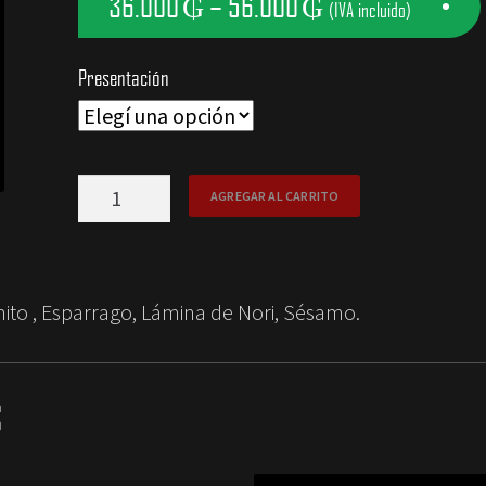
36.000
₲
–
56.000
₲
(IVA incluido)
Presentación
Veggie
AGREGAR AL CARRITO
Palmito
Roll
cantidad
ito , Esparrago, Lámina de Nori, Sésamo.
S